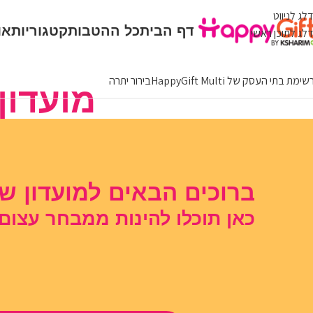
דלג לניווט
דף הבית
כל ההטבות
קטגוריות
או
דלג לתוכן ראשי
ימת בתי העסק של HappyGift Multi
בירור יתרה
מועדון המ
ברוכים הבאים למועדון של HappyGift
כאן תוכלו להינות ממבחר עצום