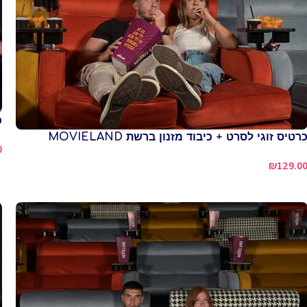
כ
רטיס זוגי לסרט + כיבוד מזנון ברשת MOVIELAND
0
₪
129.0