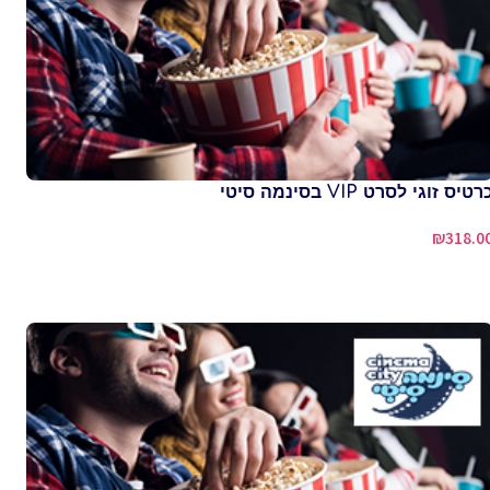
רטיס זוגי לסרט VIP בסינמה סיטי
₪
318.0