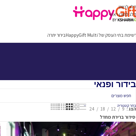
דלג לניווט
דלג לתוכן ראשי
ימת בתי העסק של HappyGift Multi
בירור יתרה
בידור ופנאי
בחר קטגוריה
הצג
9
12
18
24