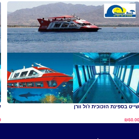
ייט בספינת הזכוכית ז'ול וורן
ש
0
₪
80.0