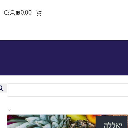
₪
0.00