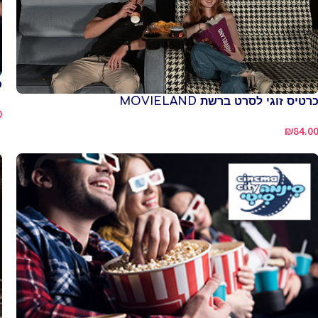
כ
רטיס זוגי לסרט ברשת MOVIELAND
0
₪
84.0