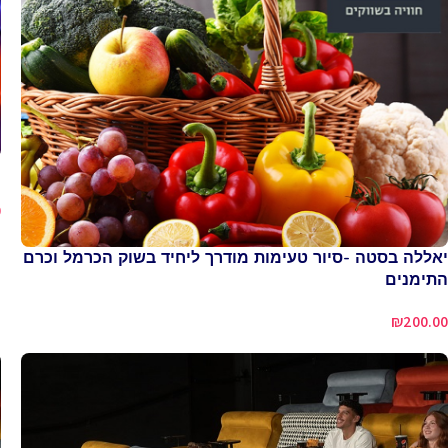
כ
0
יאללה בסטה -סיור טעימות מודרך ליחיד בשוק הכרמל וכרם
התימנים
₪
200.00