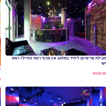
בילת פרימיום ליחיד בפלאג אין סניף רמת החייל/ רמת
שי
י
₪
280.0
0