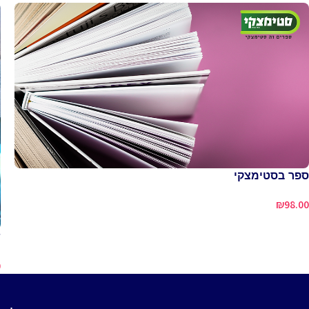
ספר בסטימצקי
₪
98.00
ש
0