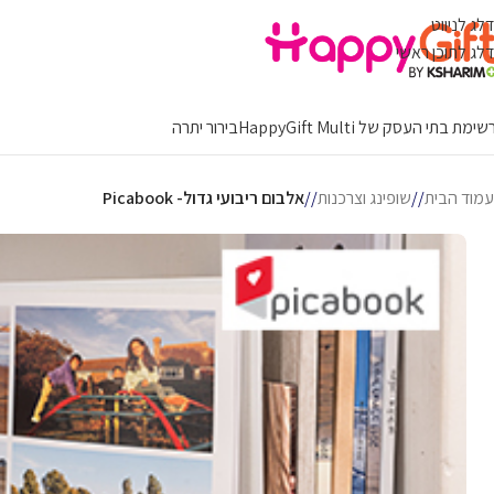
דלג לניווט
דלג לתוכן ראשי
ימת בתי העסק של HappyGift Multi
בירור יתרה
עמוד הבית
/
שופינג וצרכנות
/
אלבום ריבועי גדול- Picabook