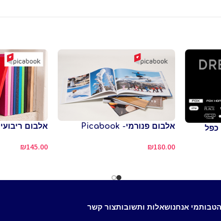
אלבום פנורמי- Picabook
אלבום ריבועי קטן- k
d כולל כפל
₪
145.00
₪
180.00
הטבות
מי אנחנו
שאלות ותשובות
צור קשר