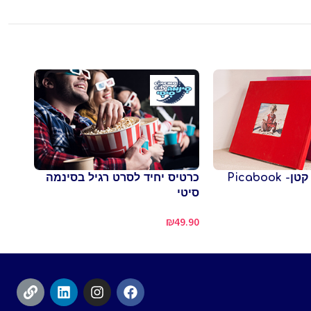
Picaboo
כרטיס יחיד לסרט רגיל בסינמה
סיטי
תוספ
8.00
₪
49.90