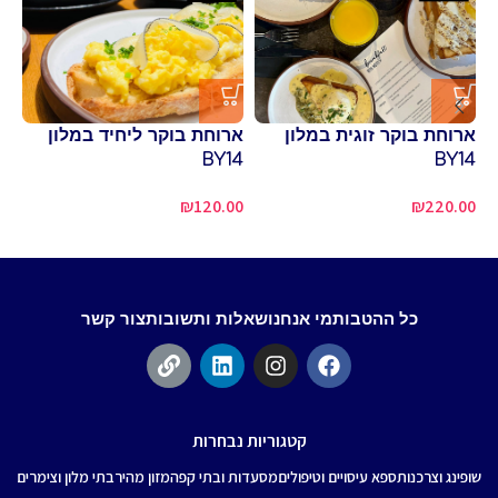
פי
שו
ארוחת בוקר זוגית במלון
ארוחת בוקר ליחיד במלון
BY14
BY14
80
₪
120.00
₪
220.00
כל ההטבות
מי אנחנו
שאלות ותשובות
צור קשר
קטגוריות נבחרות
שופינג וצרכנות
ספא עיסויים וטיפולים
מסעדות ובתי קפה
מזון מהיר
בתי מלון וצימרים