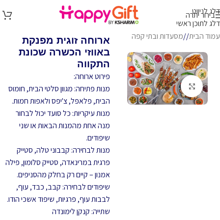
דלג לניווט
בירור יתרה
דלג לתוכן ראשי
עמוד הבית
/
מסעדות ובתי קפה
ארוחה זוגית מפנקת
באווזי הכשרה שכונת
התקווה
פירוט ארוחה:
לחץ להגדלה
מנות פתיחה: מגוון סלטי הבית, חומוס
הבית, פלאפל, צ'יפס ולאפות חמות.
מנות עיקריות: כל סועד יכול לבחור
מנה אחת מהמנות הבאות או שני
שיפודים.
מנות לבחירה: קבבוני טלה, סטייק
פרגית במרינאדה, סטייק סלומון, פילה
אמנון – קיים רק בחלק מהסניפים.
שיפודים לבחירה: קבב, כבד, עוף,
לבבות עוף, פרגיות, שיפוד אשכי הודו.
שתייה: קנקן לימונדה