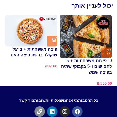
יכול לעניין אותך
פיצה משפחתית + בייגל
פי
שוקולד ברשת פיצה האט
פי
10 פיצות משפחתיות + 5
90
₪
97.80
לחם שום ו-5 בקבוקי שתיה
בפיצה שמש
₪
500.00
כל ההטבות
מי אנחנו
שאלות ותשובות
צור קשר