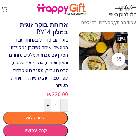
דלג לניווט
בירור יתרה
דלג לתוכן ראשי
עמוד הבית
/
מסעדות ובתי קפה
ארוחת בוקר זוגית
במלון BY14
בוקר טוב מתחיל בארוחה טובה
המוגשת ישירות לשולחן במסעדת
המלון עם מבחר אומלטים מיוחדים
לחץ להגדלה
והמון תוספות, אנטיפסטי וסלטים,
לחמים טריים, מטבלים וממרחים,
קפה מצוין, תה, שתייה קרה ועוגות
מעולות.
₪
220.00
+
-
הוספה לסל
קנה עכשיו