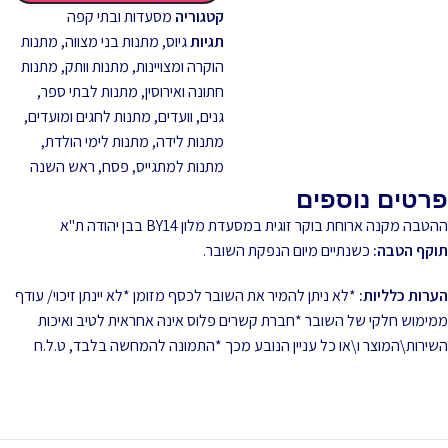
קטגוריה
מסעדות ובתי קפה
תגיות
גיוס
,
מתנות בני מצווה
,
מתנות
הוקרה ומצויינות
,
מתנות וותק
,
מתנות
חתונה ואירוסין
,
מתנות לבתי ספר,
גנים, וועדים
,
מתנות לחגים ומועדים
,
מתנות לידה
,
מתנות לימי הולדת
,
מתנות למתגייס
,
פסח
,
ראש השנה
פרטים נוספים
ההטבה מקנה ארוחת בוקר זוגית במסעדת מלון BY14 בבן יהודה ת"א
תוקף הטבה:
כשנתיים מיום הנפקת השובר.
הערות כלליות:
*לא ניתן להמיר את השובר לכסף מזומן *לא יינתן זיכוי/ עודף
ממימוש חלקי של השובר *חברת קשרים פלוס אינה אחראית לטיב ואיכות
השירות\המוצר ו\או כל עניין הנובע מכך *התמונה להמחשה בלבד, ט.ל.ח