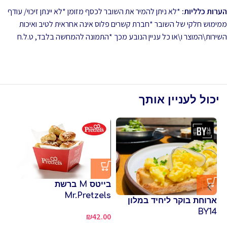
הערות כלליות:
*לא ניתן להמיר את השובר לכסף מזומן *לא יינתן זיכוי/ עודף
ממימוש חלקי של השובר *חברת קשרים פלוס אינה אחראית לטיב ואיכות
השירות\המוצר ו\או כל עניין הנובע מכך *התמונה להמחשה בלבד, ט.ל.ח
יכול לעניין אותך
בייטס M ברשת
Mr.Pretzels
ארוחת בוקר ליחיד במלון
פי
BY14
₪
42.00
שו