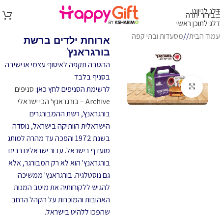
דלג לניווט
בירור יתרה
דלג לתוכן ראשי
עמוד הבית
/
מסעדות ובתי קפה
ארוחת ילדים ברשת
בורגראנץ'
ההטבה תקפה לאיסוף עצמי או ישיבה
בסניף בלבד
לחץ להגדלה
לרשימת הסניפים לחץ כאן:
סניפים
Archive – בורגראנץ' הכי ישראלי
בורגראנץ', רשת ההמבורגרים
הישראלית הוותיקה בישראל, נוסדה
בשנת 1972 והפכה עד מהרה למותג
מועדף בישראל. עבור ישראלים רבים
בורגראנץ' הוא לא רק המבורגר, אלא
גם נוסטלגיה. בורגראנץ' ממשיכה
להגיש ללקוחותיה את מיטב המנות
האהובות והמוכרות על הקהל הרחב
שהפכו ללהיט בישראל.