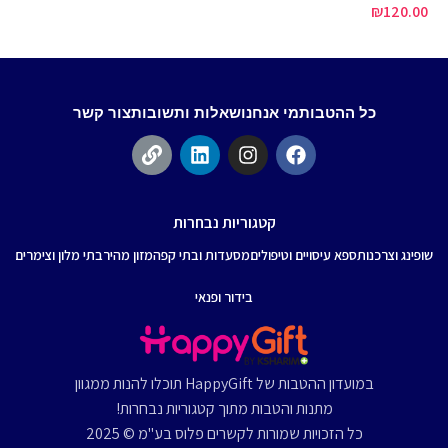
ור
₪
120.00
00
כל ההטבות
מי אנחנו
שאלות ותשובות
צור קשר
קטגוריות נבחרות
שופינג וצרכנות
ספא עיסויים וטיפולים
מסעדות ובתי קפה
מזון מהיר
בתי מלון וצימרים
בידור ופנאי
במועדון ההטבות של HappyGift תוכלו להנות ממגוון
מתנות והטבות מתוך קטגוריות נבחרות!
כל הזכויות שמורות לקשרים פלוס בע"מ © 2025