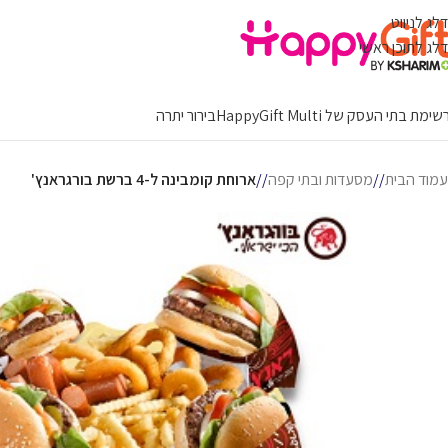
דלג לניווט
דלג לתוכן ראשי
ימת בתי העסק של HappyGift Multi
בירור יתרה
עמוד הבית
/
מסעדות ובתי קפה
/
ארוחת קומבינה ל-4 ברשת בורגראנץ'