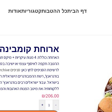
דף הבית
כל ההטבות
קטגוריות
אודות
ארוחת קומבינה ל-4 ברשת בורג
הארוחה כוללת: 4 מנות עיקריות + מיקס תוספות + 4 משקאות.
ההטבה תקפה לאיסוף עצמי או ישיבה בסנ
לרשימת הסניפים לחץ כאן:
סניפים Archive – בורגראנץ' הכי ישראלי
בישראל. עבור ישראלים רבים בורגראנץ' ה
ללקוחותיה את מיטב המנות האהובות והמ
₪
206.00
+
-