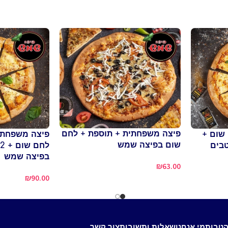
פיצה משפחתית + תוספת + לחם
שום +
פיצה משפחתית
שום בפיצה שמש
טבים
בפיצה שמש
₪
63.00
₪
90.00
הטבות
מי אנחנו
שאלות ותשובות
צור קשר