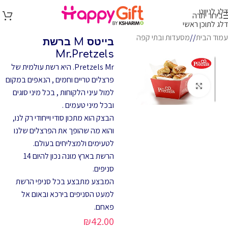
דלג לניווט
בירור יתרה
דלג לתוכן ראשי
עמוד הבית
/
מסעדות ובתי קפה
בייטס M ברשת
Mr.Pretzels
Pretzels Mr. היא רשת עולמית של
פרצלים טריים וחמים , הנאפים במקום
לחץ להגדלה
למול עיני הלקוחות , בכל מיני סוגים
ובכל מיני טעמים .
הבצק הוא מתכון סודי וייחודי רק לנו,
והוא מה שהופך את הפרצלים שלנו
לטעימים ולמצליחים בעולם.
הרשת בארץ מונה נכון להיום 14
סניפים.
המבצע מתבצע בכל סניפי הרשת
למעט הסניפים בירכא ובאום אל
פאחם.
₪
42.00