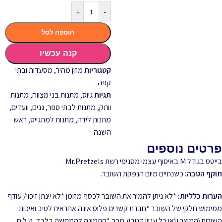
+
-
הוספה לסל
קנה עכשיו
קטגוריות
מזון מהיר
,
מסעדות ובתי
קפה
תגיות
גיוס
,
מתנות בני מצווה
,
מתנות
וותק
,
מתנות לבתי ספר, גנים, וועדים
,
מתנות לידה
,
מתנות למתגייס
,
ראש
השנה
פרטים נוספים
בייטס בגודל M באיסוף עצמי מסניפי רשת Mr.Pretzels
תוקף הטבה:
כשנתיים מיום הנפקת השובר.
הערות כלליות:
*לא ניתן להמיר את השובר לכסף מזומן *לא יינתן זיכוי/ עודף
ממימוש חלקי של השובר *חברת קשרים פלוס אינה אחראית לטיב ואיכות
השירות\המוצר ו\או כל עניין הנובע מכך *התמונה להמחשה בלבד, ט.ל.ח