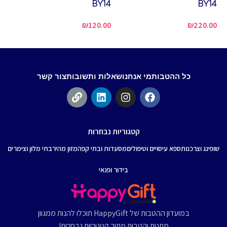
BY14
BY14
שו
ש
₪
120.00
₪
220.00
00
כל ההטבות
מי אנחנו
שאלות ותשובות
צור קשר
קטגוריות נבחרות
שופינג וצרכנות
ספא עיסויים וטיפולים
מסעדות ובתי קפה
מזון מהיר
בתי מלון וצימרים
בידור ופנאי
במועדון ההטבות של HappyGift תוכלו להנות ממגוון
מתנות והטבות מתוך קטגוריות נבחרות!