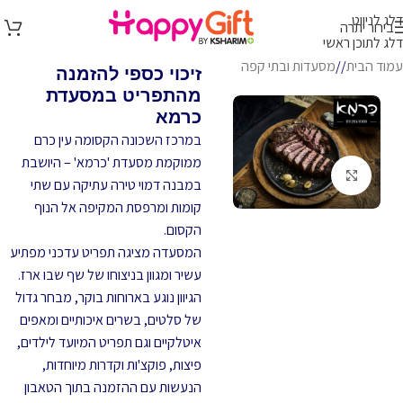
דלג לניווט
בירור יתרה
דלג לתוכן ראשי
עמוד הבית
/
מסעדות ובתי קפה
זיכוי כספי להזמנה
מהתפריט במסעדת
כרמא
במרכז השכונה הקסומה עין כרם
ממוקמת מסעדת 'כרמא' – היושבת
לחץ להגדלה
במבנה דמוי טירה עתיקה עם שתי
קומות ומרפסת המקיפה אל הנוף
הקסום.
המסעדה מציגה תפריט עדכני מפתיע
עשיר ומגוון בניצוחו של שף שבו ארז.
הגיוון נוגע בארוחות בוקר, מבחר גדול
של סלטים, בשרים איכותיים ומאפים
איטלקיים וגם תפריט המיועד לילדים,
פיצות, פוקצ'ות וקדרות מיוחדות,
הנעשות עם ההזמנה בתוך הטאבון