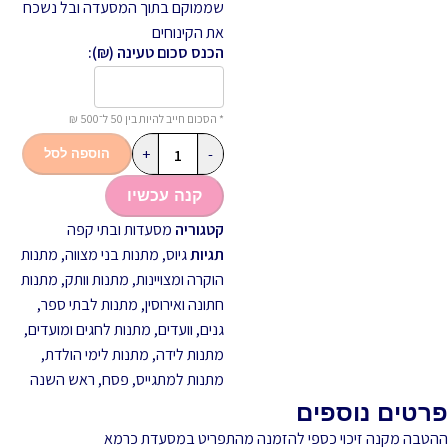
שממוקם בתוך המסעדה ובל נשכח
את הקינוחים
הכנס סכום טעינה (₪):
* הסכום חייב להיות בין 50 ל־500 ₪
+
-
הוספה לסל
קנה עכשיו
קטגוריה
מסעדות ובתי קפה
תגיות
גיוס
,
מתנות בני מצווה
,
מתנות
הוקרה ומצויינות
,
מתנות וותק
,
מתנות
חתונה ואירוסין
,
מתנות לבתי ספר,
גנים, וועדים
,
מתנות לחגים ומועדים
,
מתנות לידה
,
מתנות לימי הולדת
,
מתנות למתגייס
,
פסח
,
ראש השנה
פרטים נוספים
ההטבה מקנה זיכוי כספי להזמנה מהתפריט במסעדת כרמא