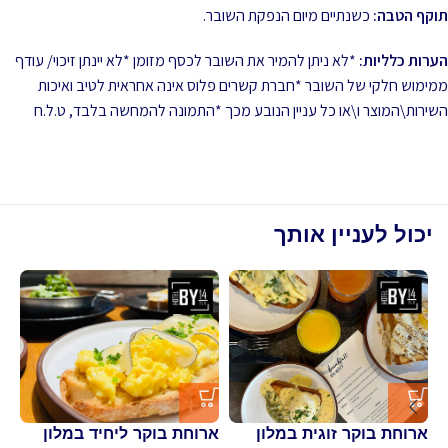
תוקף הטבה:
כשנתיים מיום הנפקת השובר.
הערות כלליות:
*לא ניתן להמיר את השובר לכסף מזומן *לא יינתן זיכוי/ עודף
ממימוש חלקי של השובר *חברת קשרים פלוס אינה אחראית לטיב ואיכות
השירות\המוצר ו\או כל עניין הנובע מכך *התמונה להמחשה בלבד, ט.ל.ח
יכול לעניין אותך
ארוחת בוקר זוגית במלון
ארוחת בוקר ליחיד במלון
פי