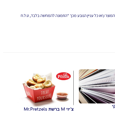
המוצר ו\או כל עניין הנובע מכך *התמונה להמחשה בלבד, ט.ל.ח
י
צ'יזי M ברשת Mr.Pretzels