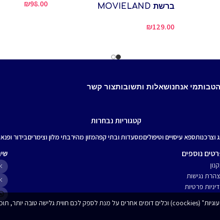
₪
98.00
ברשת MOVIELAND
₪
129.00
הטבות
מי אנחנו
שאלות ותשובות
צור קשר
קטגוריות נבחרות
ג וצרכנות
ספא עיסויים וטיפולים
מסעדות ובתי קפה
מזון מהיר
בתי מלון וצימרים
בידור ופנאי
טים נוספים
שיר
נון
הרת נגישות
יניות פרטיות
 ניתוחים סטטיסטיים.