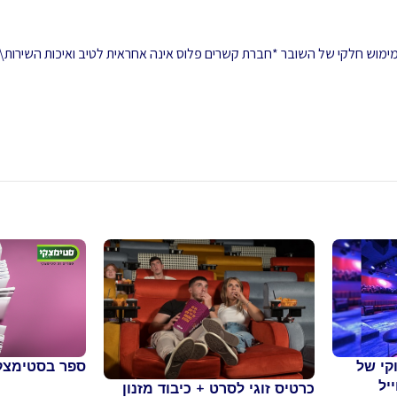
 ממימוש חלקי של השובר *חברת קשרים פלוס אינה אחראית לטיב ואיכות השירות\
ספר בסטימצק
קי של
יל
כרטיס זוגי לסרט + כיבוד מזנון