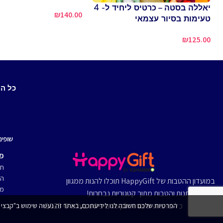
יאללה בסטה – כרטיס ליחיד ל- 4
₪
140.00
טעימות בסיור עצמאי
₪
125.00
כל ה
שופינ
פר
תק
הצ
במועדון ההטבות של HappyGift תוכלו להנות ממגוון
מד
מתנות והטבות מתוך קטגוריות נבחרות!
כל הזכויות שמורות לקשרים פלוס בע"מ © 2025
הפרטיות שלכם חשובה לנו לידיעתכם, באתר זה נעשה שימוש ב"קבצי עוגיות" (coockies) וכלים דומים אחרים על מנת לספק לכם חווית גלישה טובה יותר, תוכן מותאם אישית וביצוע