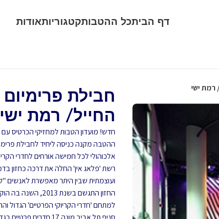
דף הבית
כל ההטבות
קטגוריות
אודות
 רמת ישי
חבילת פרימיום 
החייל/ רמת ישי
חדש! מועדון הטבות למחזיקי הכרטיס עם מ
אלכוהולי לכל חמישה אורחים לחדרי הקריוקי של פ
רשת 'פלאג אין' החלה את דרכה כחזון בדמיו
ועוצמתית שבין היתר מאפשרת לאנשים "
החזון התגשם בשנת 3
למתחם 'חדרי הקריוקי הפרטיים' הגדול והר
סניף תל אביב מונה 17 חדרים פרטיים בגדלים שונים ומתפרס על שטח של כ- 700 מ"ר.