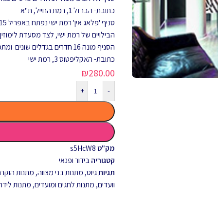
כתובת- הברזל 1, רמת החייל, ת"א
הבילויים של רמת ישי, לצד מסעדת לימוזין.
הסניף מונה 16 חדרים בגדלים שונים ומתפרס על שטח של כ- 800 מ"ר.
כתובת- האקליפטוס 3, רמת ישי
₪
280.00
+
-
מק"ט
s5HcW8
קטגוריה
בידור ופנאי
תגיות
גיוס
,
מתנות בני מצווה
,
מתנות הוקרה 
וועדים
,
מתנות לחגים ומועדים
,
מתנות לידה