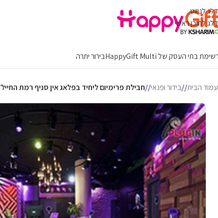
דלג לניווט
דלג לתוכן ראשי
ימת בתי העסק של HappyGift Multi
בירור יתרה
עמוד הבית
/
בידור ופנאי
/
חבילת פרימיום ליחיד בפלאג אין סניף רמת החייל/