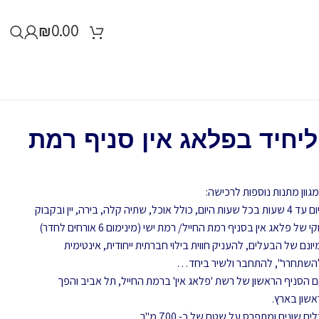
₪
0.00
ליחיד בפלאג אין סניף רמת
גוון מתנות נוספות לרכישה:
ההטבה מקנה כניסה ליחיד לחבילת פרימיום עד 4 שעות בכל שעות היום, כולל אוכל, שתיה קלה, בירה, יין ובקבוק
לאג אין בסניף רמת החייל/ רמת ישי (מינימום 6 אורחים לחדר)
נם של הבעלים, להעניק חווית בילוי חברתית ייחודית, אינטימית
להשתחרר", להתחבר ולשיר ביחד…
201, השנה בה הוקם הסניף הראשון של רשת 'פלאג אין' ברמת החייל, תל אביב והפך
אשון בארץ.