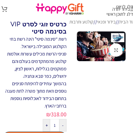
דלג לניווט
בירור יתרה
דלג לתוכן ראשי
ד הבית
/
בידור ופנאי
/
קולנוע ותרבות
כרטיס זוגי לסרט VIP
בסינמה סיטי
רשת “סינמה סיטי” הינה רשת בתי
הקולנוע המובילה בישראל.
לחץ להגדלה
סניפי הרשת מכילים עשרות אולמות
קולנוע מהמתקדמים בעולם והם
ממוקמים בגלילות, ראשון לציון,
ירושלים, כפר סבא ונתניה.
בהמשך עתידים להיפתח סניפים
נוספים וזאת מתוך מטרה לתת מענה
בתחום הבידור לאוכלוסיות נוספות
ברחבי הארץ.
₪
318.00
+
-