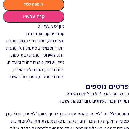
הוספה לסל
קנה עכשיו
מק"ט
XctWdN
קטגוריה
קולנוע ותרבות
תגיות
גיוס
,
מתנות בני מצווה
,
מתנות
הוקרה ומצויינות
,
מתנות וותק
,
מתנות
חתונה ואירוסין
,
מתנות לבתי ספר,
גנים, וועדים
,
מתנות לחגים ומועדים
,
מתנות לידה
,
מתנות לימי הולדת
,
מתנות למתגייס
,
פסח
,
ראש השנה
פרטים נוספים
כרטיס זוגי לסרט VIP בכל ימות השבוע
תוקף הטבה:
כשנתיים מיום הנפקת השובר.
הערות כלליות:
*לא ניתן להמיר את השובר לכסף מזומן *לא יינתן זיכוי/ עודף
ממימוש חלקי של השובר *חברת קשרים פלוס אינה אחראית לטיב ואיכות
השירות\המוצר ו\או כל עניין הנובע מכך *התמונה להמחשה בלבד, ט.ל.ח