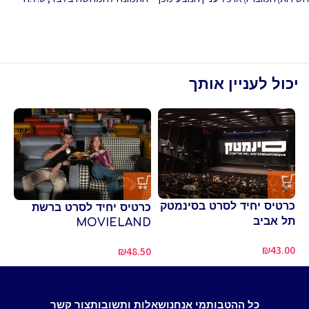
יכול לעניין אותך
ספ
כרטיס יחיד לסרט בסינמטק
כרטיס יחיד לסרט ברשת
00
תל אביב
MOVIELAND
₪
43.00
₪
48.50
כל ההטבות
מי אנחנו
שאלות ותשובות
צור קשר