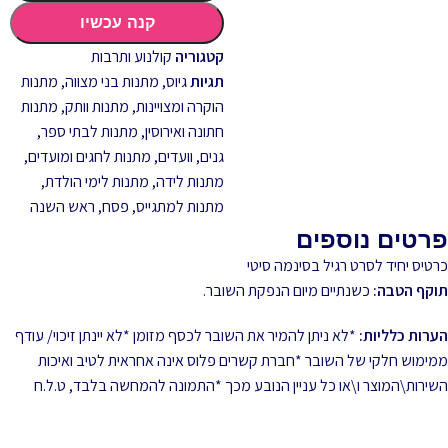
קנה עכשיו
קטגוריה
קולנוע ותרבות
תגיות
גיוס
,
מתנות בני מצווה
,
מתנות
הוקרה ומצויינות
,
מתנות וותק
,
מתנות
חתונה ואירוסין
,
מתנות לבתי ספר,
גנים, וועדים
,
מתנות לחגים ומועדים
,
מתנות לידה
,
מתנות לימי הולדת
,
מתנות למתגייס
,
פסח
,
ראש השנה
פרטים נוספים
כרטיס יחיד לסרט רגיל בסינמה סיטי
תוקף הטבה:
כשנתיים מיום הנפקת השובר.
הערות כלליות:
*לא ניתן להמיר את השובר לכסף מזומן *לא יינתן זיכוי/ עודף
ממימוש חלקי של השובר *חברת קשרים פלוס אינה אחראית לטיב ואיכות
השירות\המוצר ו\או כל עניין הנובע מכך *התמונה להמחשה בלבד, ט.ל.ח