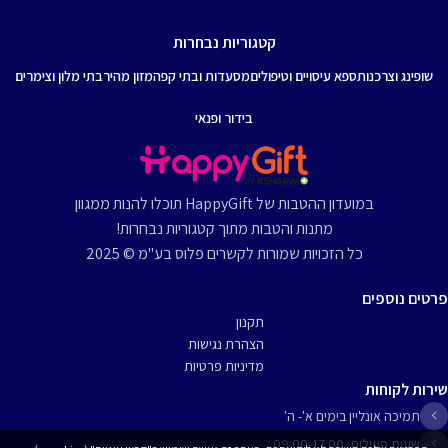
קטגוריות נבחרות
שופינג וצרכנות
ספא עיסויים וטיפולים
מסעדות ובתי קפה
מזון מהיר
בתי מלון וצימרים
בידור ופנאי
במועדון ההטבות של HappyGift תוכלו להנות ממגוון
מתנות והטבות מתוך קטגוריות נבחרות!
כל הזכויות שמורות לקשרים פלוס בע"מ © 2025
פרטים נוספים
תקנון
הצהרת נגישות
מדיניות פרטיות
שירות לקוחות
תמיכה אונליין בימים א'- ה'
שעות פעילות: 09:00-17:00