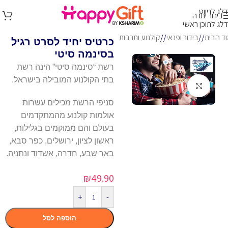
דלג לניווט
בירור יתרה
דלג לתוכן ראשי
ד הבית
/
בידור ופנאי
/
קולנוע ותרבות
כרטיס יחיד לסרט רגיל
בסינמה סיטי
רשת “סינמה סיטי” הינה רשת
בתי הקולנוע המובילה בישראל.
לחץ להגדלה
סניפי הרשת מכילים עשרות
אולמות קולנוע מהמתקדמים
בעולם והם ממוקמים בגלילות,
ראשון לציון, ירושלים, כפר סבא,
באר שבע, חדרה, אשדוד ונתניה.
₪
49.90
+
-
הוספה לסל