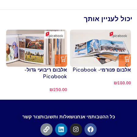
יכול לעניין אותך
אלבום פנורמי- Picabook
אלבום ריבועי גדול-
Picabook
למ
₪
180.00
סו
₪
250.00
00
כל ההטבות
מי אנחנו
שאלות ותשובות
צור קשר