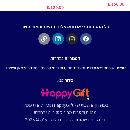
₪
156.00
00
₪
129.00
כל ההטבות
מי אנחנו
שאלות ותשובות
צור קשר
קטגוריות נבחרות
שופינג וצרכנות
ספא עיסויים וטיפולים
מסעדות ובתי קפה
מזון מהיר
בתי מלון וצימרים
בידור ופנאי
במועדון ההטבות של HappyGift תוכלו להנות ממגוון
מתנות והטבות מתוך קטגוריות נבחרות!
כל הזכויות שמורות לקשרים פלוס בע"מ © 2025