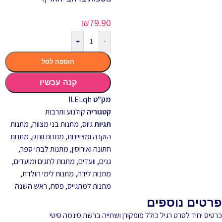
₪
79.90
+
-
הוספה לסל
קנה עכשיו
מק"ט
ILELqh
קטגוריה
קולנוע ותרבות
תגיות
גיוס
,
מתנות בני מצווה
,
מתנות
הוקרה ומצויינות
,
מתנות וותק
,
מתנות
חתונה ואירוסין
,
מתנות לבתי ספר,
גנים, וועדים
,
מתנות לחגים ומועדים
,
מתנות לידה
,
מתנות לימי הולדת
,
מתנות למתגייס
,
פסח
,
ראש השנה
פרטים נוספים
כרטיס יחיד לסרט רגיל כולל פופקורן ושתייה ברשת סינמה סיטי