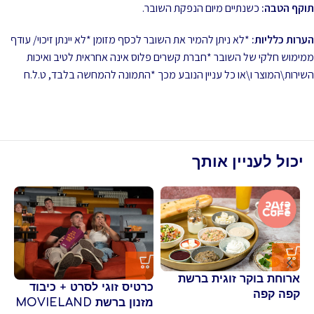
תוקף הטבה:
כשנתיים מיום הנפקת השובר.
הערות כלליות:
*לא ניתן להמיר את השובר לכסף מזומן *לא יינתן זיכוי/ עודף
ממימוש חלקי של השובר *חברת קשרים פלוס אינה אחראית לטיב ואיכות
השירות\המוצר ו\או כל עניין הנובע מכך *התמונה להמחשה בלבד, ט.ל.ח
יכול לעניין אותך
ארוחת בוקר זוגית ברשת
כר
כרטיס זוגי לסרט + כיבוד
קפה קפה
תל
מזנון ברשת MOVIELAND