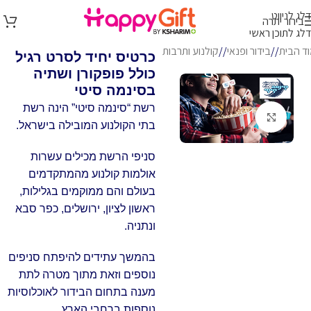
דלג לניווט
בירור יתרה
דלג לתוכן ראשי
ד הבית
/
בידור ופנאי
/
קולנוע ותרבות
כרטיס יחיד לסרט רגיל
כולל פופקורן ושתיה
בסינמה סיטי
רשת “סינמה סיטי” הינה רשת
לחץ להגדלה
בתי הקולנוע המובילה בישראל.
סניפי הרשת מכילים עשרות
אולמות קולנוע מהמתקדמים
בעולם והם ממוקמים בגלילות,
ראשון לציון, ירושלים, כפר סבא
ונתניה.
בהמשך עתידים להיפתח סניפים
נוספים וזאת מתוך מטרה לתת
מענה בתחום הבידור לאוכלוסיות
נוספות ברחבי הארץ.