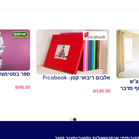
ספר בסטימצק
אלבום ריבועי קטן- Picabook
באמצ"ש
₪
98.00
וף מדבר
₪
145.00
הטבות
מי אנחנו
שאלות ותשובות
צור קשר