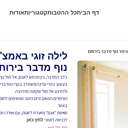
דף הבית
כל ההטבות
קטגוריות
אודות
צימר נוף מדבר בירוחם
לילה זוגי באמצ"
נוף מדבר בירוח
בלב המדבר, בין מכתש לאגם, אל מול נוף
בעיצוב כפרי עדין המשתלב בנוף המדברי. 
ולהירגע אל מול שקיעה מרהיבה.
הצימרים המאובזרים היטב מתאימים לחופ
באזור.
סוויטת "אגם" מיועדת לזוגות, עם אוירה רומ
לכניסה לאתר:
לחץ כאן
₪
620.00