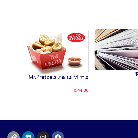
י
צ'יזי M ברשת Mr.Pretzels
שתי 
תוספ
₪
44.00
ג'ונס
7.80