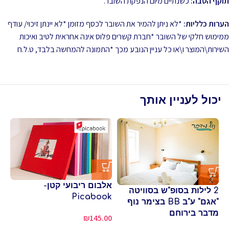
תוקף הטבה:
כשנתיים מיום הנפקת השובר.
הערות כלליות:
*לא ניתן להמיר את השובר לכסף מזומן *לא יינתן זיכוי/ עודף
ממימוש חלקי של השובר *חברת קשרים פלוס אינה אחראית לטיב ואיכות
השירות\המוצר ו\או כל עניין הנובע מכך *התמונה להמחשה בלבד, ט.ל.ח
יכול לעניין אותך
אלבום ריבועי קטן-
2 לילות בסופ"ש בסוויטה
Picabook
למ
"אגם" ע"ב BB בצימר נוף
סו
מדבר בירוחם
₪
145.00