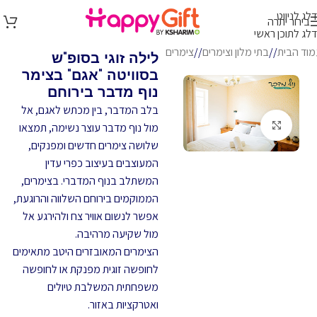
דלג לניווט
בירור יתרה
דלג לתוכן ראשי
מוד הבית
/
בתי מלון וצימרים
/
צימרים
לילה זוגי בסופ"ש
בסוויטה "אגם" בצימר
נוף מדבר בירוחם
בלב המדבר, בין מכתש לאגם, אל
לחץ להגדלה
מול נוף מדבר עוצר נשימה, תמצאו
שלושה צימרים חדשים ומפנקים,
המעוצבים בעיצוב כפרי עדין
המשתלב בנוף המדברי. בצימרים,
הממוקמים בירוחם השלווה והרוגעת,
אפשר לנשום אוויר צח ולהירגע אל
מול שקיעה מרהיבה.
הצימרים המאובזרים היטב מתאימים
לחופשה זוגית מפנקת או לחופשה
משפחתית המשלבת טיולים
ואטרקציות באזור.