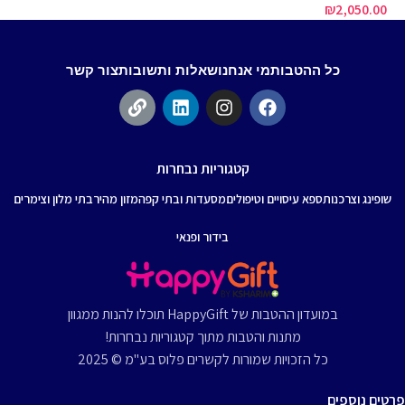
00
₪
2,050.00
כל ההטבות
מי אנחנו
שאלות ותשובות
צור קשר
קטגוריות נבחרות
שופינג וצרכנות
ספא עיסויים וטיפולים
מסעדות ובתי קפה
מזון מהיר
בתי מלון וצימרים
בידור ופנאי
במועדון ההטבות של HappyGift תוכלו להנות ממגוון
מתנות והטבות מתוך קטגוריות נבחרות!
כל הזכויות שמורות לקשרים פלוס בע"מ © 2025
פרטים נוספים