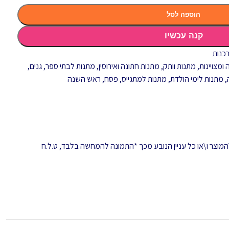
הוספה לסל
קנה עכשיו
רכנות
ומצויינות
,
מתנות וותק
,
מתנות חתונה ואירוסין
,
מתנות לבתי ספר, גנים,
,
מתנות לימי הולדת
,
מתנות למתגייס
,
פסח
,
ראש השנה
המוצר ו\או כל עניין הנובע מכך *התמונה להמחשה בלבד, ט.ל.ח