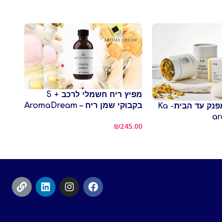
מפיץ ריח חשמלי לרכב + 5
פיצה
בקבוקי שמן ריח – AromaDream
מארז רחצה מפנק עד הבית- Ka
ברשת
ar
₪
245.00
2.80