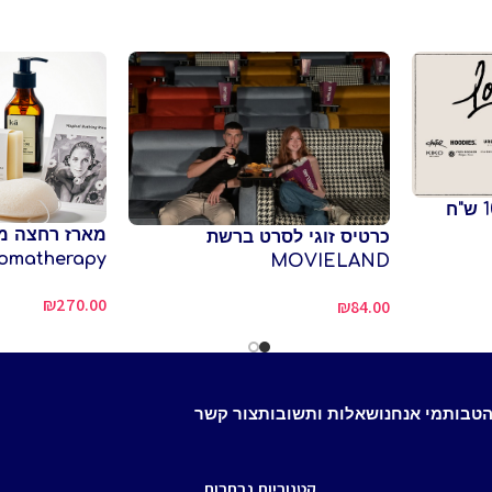
כרטיס זוגי לסרט ברשת
omatherapy
MOVIELAND
₪
270.00
₪
84.00
הטבות
מי אנחנו
שאלות ותשובות
צור קשר
קטגוריות נבחרות