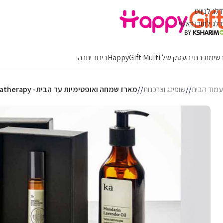
דלג לניווט
דלג לתוכן ראשי
ימת בתי העסק של HappyGift Multi
בירור יתרה
עמוד הבית
/
שופינג וצרכנות
/
מארז שמחה ואופטימיות עד הבית- Ka aromatherapy