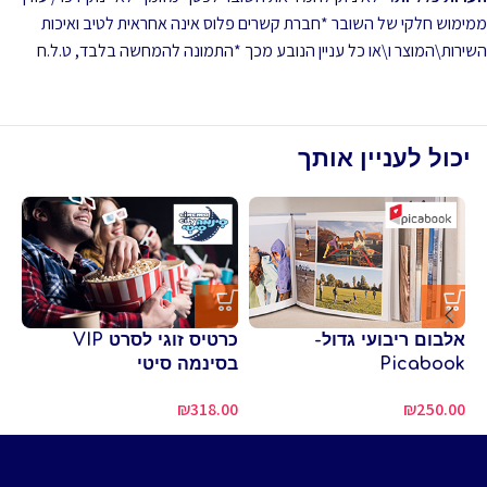
ממימוש חלקי של השובר *חברת קשרים פלוס אינה אחראית לטיב ואיכות
השירות\המוצר ו\או כל עניין הנובע מכך *התמונה להמחשה בלבד, ט.ל.ח
יכול לעניין אותך
אלבום ריבועי גדול-
כרטיס זוגי לסרט VIP
כר
Picabook
בסינמה סיטי
D
₪
318.00
₪
250.00
50