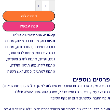
+
-
הוספה לסל
קנה עכשיו
קטגוריה
ספא עיסויים וטיפולים
תגיות
גיוס
,
מתנות בני מצווה
,
מתנות
הוקרה ומצויינות
,
מתנות וותק
,
מתנות
חתונה ואירוסין
,
מתנות לבתי ספר,
גנים, וועדים
,
מתנות לחגים ומועדים
,
מתנות לידה
,
מתנות לימי הולדת
,
מתנות למתגייס
,
פסח
,
ראש השנה
פרטים נוספים
ההטבה מקנה סדנת נגרות אפוקסי פרטית לזוג למשך כ-3 שעות (מפגש אחד)
בנגריה בעמק חפר, בית ראשונים 22, פארק התעשיות Ofek Woodi
תוקף הטבה:
כשנתיים מיום הנפקת השובר.
הערות כלליות:
*לא ניתן להמיר את השובר לכסף מזומן *לא יינתן זיכוי/ עודף