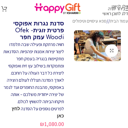
דלג לניווט
בירור יתרה
דלג לתוכן ראשי
עמוד הבית
/
ספא עיסויים וטיפולים
סדנת נגרות אפוקסי
פרטית זוגית- Ofek
Woodi עמק חפר
חוויה מרתקת ופעילה שבה תלמדו
לחץ להגדלה
ליצור יצירות אמנות יפהפיות. הסדנאות
מתקיימות בנגריה בעמק חפר
ומתמקדות בשילוב עץ זית ואפוקסי
ליצירת כל דבר העולה על רוחכם.
לאורך הסדנה תצללו לעולם היצירה
באפוקסי, מהבנת החומרים ועד לגמר
של יצירה ייחודית משלכם – אותה
תיקחו הביתה להשוויץ לכולם.
לפרטים נוספים על הסדנה
לחץ
כאן
₪
1,080.00