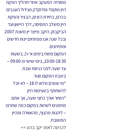
מסורתי. המעקב אחרי תהליך הפקת
היין מוקפד ומדוקדק מגידול הענבים
בכרם, בחירת הזנים, הבציר והפקת
היין משלב התסיסה, דרך היישון ועד
הביקבוק. היקב מייצר יין משנת 2007
ובכל שנה אנו מפתחים יינות חדשים
ומפתיעים.
המקום פתוח בימים א'-ה', בשעות
10:00-18:30, בימי שישי מ-09:00 –
עד שעה לפני כניסת שבת.
בשבת המקום סגור.
*מי שטרם מלאו לו 18 – לא יוכל
להשתתף בטעימות היין.
*הסיור אורך כחצי שעה, אך אתם
מוזמנים לשהות במקום כמה שתרצו
– ליהנות מהנוף, מהאווירה ומהיין
המשובח.
לכניסה לאתר יקב בהט >>