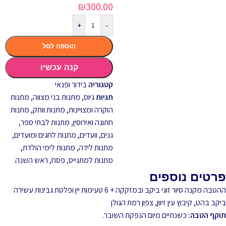
₪
300.00
+
-
הוספה לסל
קנה עכשיו
קטגוריה
בידור ופנאי
תגיות
גיוס
,
מתנות בני מצווה
,
מתנות
הוקרה ומצויינות
,
מתנות וותק
,
מתנות
חתונה ואירוסין
,
מתנות לבתי ספר,
גנים, וועדים
,
מתנות לחגים ומועדים
,
מתנות לידה
,
מתנות לימי הולדת
,
מתנות למתגייס
,
פסח
,
ראש השנה
פרטים נוספים
ההטבה מקנה סיור זוגי ביקב ובמזקקה + 6 טעימות יין ופלטת גבינות עשירה
ביקב בהט, קיבוץ עין זיוון, צפון רמת הגולן
תוקף הטבה:
כשנתיים מיום הנפקת השובר.