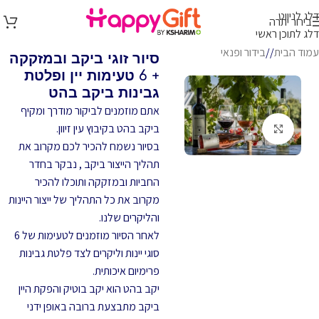
דלג לניווט
בירור יתרה
דלג לתוכן ראשי
עמוד הבית
/
בידור ופנאי
סיור זוגי ביקב ובמזקקה
+ 6 טעימות יין ופלטת
גבינות ביקב בהט
אתם מוזמנים לביקור מודרך ומקיף
ביקב בהט בקיבוץ עין זיוון.
לחץ להגדלה
בסיור נשמח להכיר לכם מקרוב את
תהליך הייצור ביקב , נבקר בחדר
החביות ובמזקקה ותוכלו להכיר
מקרוב את כל התהליך של ייצור היינות
והליקרים שלנו.
לאחר הסיור מוזמנים לטעימות של 6
סוגי יינות וליקרים לצד פלטת גבינות
פרימיום איכותית.
יקב בהט הוא יקב בוטיק והפקת היין
ביקב מתבצעת ברובה באופן ידני