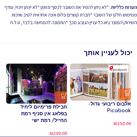
הערות כלליות:
*לא ניתן להמיר את השובר לכסף מזומן *לא יינתן זיכוי/ עודף
ממימוש חלקי של השובר *חברת קשרים פלוס אינה אחראית לטיב ואיכות
השירות\המוצר ו\או כל עניין הנובע מכך *התמונה להמחשה בלבד, ט.ל.ח
יכול לעניין אותך
כנ
אלבום ריבועי גדול-
חבילת פרימיום ליחיד
של
Picabook
בפלאג אין סניף רמת
00
החייל/ רמת ישי
₪
250.00
₪
280.00