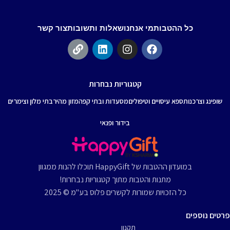
כל ההטבות
מי אנחנו
שאלות ותשובות
צור קשר
קטגוריות נבחרות
שופינג וצרכנות
ספא עיסויים וטיפולים
מסעדות ובתי קפה
מזון מהיר
בתי מלון וצימרים
בידור ופנאי
במועדון ההטבות של HappyGift תוכלו להנות ממגוון
מתנות והטבות מתוך קטגוריות נבחרות!
כל הזכויות שמורות לקשרים פלוס בע"מ © 2025
פרטים נוספים
תקנון