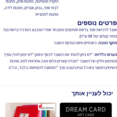
הוקרה ומצויינות
,
מתנות וותק
,
מתנות
לבתי ספר, גנים, וועדים
,
מתנות לידה
,
מתנות למתגייס
פרטים נוספים
שובר לרכישת ספר ברשת סטימצקי ממבחר ספרי המבצע המרכזי ברשת (עד
מחיר קטלוגי של 98 ש"ח)
תוקף הטבה:
כשנתיים מיום הנפקת השובר.
הערות כלליות:
*לא ניתן להמיר את השובר לכסף מזומן *לא יינתן זיכוי/ עודף
ממימוש חלקי של השובר *חברת קשרים פלוס אינה אחראית לטיב ואיכות
השירות\המוצר ו\או כל עניין הנובע מכך *התמונה להמחשה בלבד, ט.ל.ח
יכול לעניין אותך