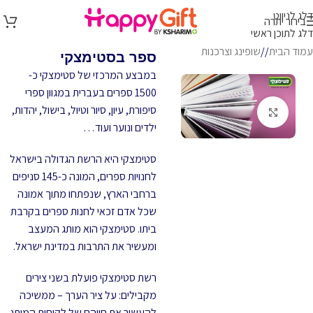
דלג לניווט
בירור יתרה
דלג לתוכן ראשי
עמוד הבית
/
שופינג וצרכנות
ספר בסטימצקי
במבצע המרכזי של סטימצקי כ-
1500 ספרים בעברית במגוון ספרי
סיפורת, עיון, סיור וטיול, בישול, יהדות,
לחץ להגדלה
ילדים ונוער ועוד…
סטימצקי היא הרשת הגדולה בישראל
לחנויות ספרים, המונה כ-145 סניפים
ברחבי הארץ, שנפתחו מתוך אמונה
שכל אדם זכאי לחנות ספרים בקרבת
ביתו. סטימצקי הוא מותג המעצב
ומעשיר את התרבות במדינת ישראל.
רשת סטימצקי פועלת בשני צירים
מקבילים: על ציר הערך – ממשיכה
להעשיר את חייהם של לקוחות המותג