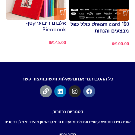
אלבום ריבועי קטן-
dream card 100 כולל כפל
Picabook
מבצעים והנחות
בשוו
₪
145.00
₪
100.00
00
כל ההטבות
מי אנחנו
שאלות ותשובות
צור קשר
קטגוריות נבחרות
שופינג וצרכנות
ספא עיסויים וטיפולים
מסעדות ובתי קפה
מזון מהיר
בתי מלון וצימרים
בידור ופנאי