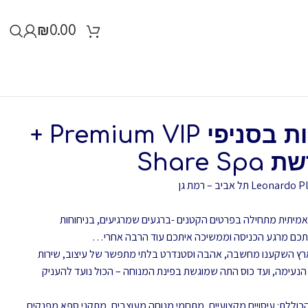
₪
0.00
עיסוי זוגי 45 דקות בסניפי Premium VIP +
Share
חוויית ספא אמיתית מתחילה בפרטים הקטנים -ברגעים שמרגיעים, בניחוחות
אתכם מרגע הכניסה וממשיכה איתכם עוד הרבה אחרי…
מי Share Spa ברחבי הארץ השקענו מחשבה, אהבה וסטנדרט בלתי מתפשר של עיצוב, שירות
 הנעימה, ועד כוס התה שמוגשת בפינת המנוחה – הכול נועד להעניק
וויית ספא הכוללת: עיסויים מקצועיים, מתחמי מנוחה מעוצבים, מתקני ספא מפנקים