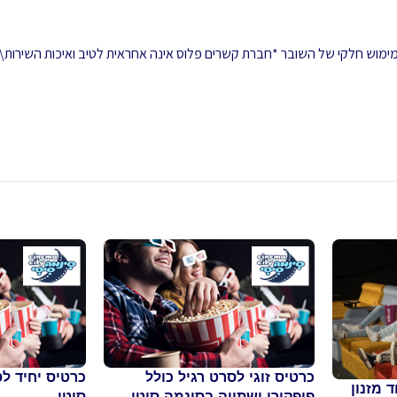
 ממימוש חלקי של השובר *חברת קשרים פלוס אינה אחראית לטיב ואיכות השירות\
כרטיס זוגי לסרט רגיל כולל
כרטיס יחיד ל
 מזנון
פופקורן ושתייה בסינמה סיטי
סיטי