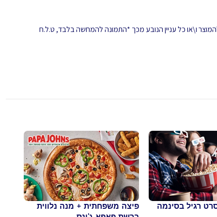
המוצר ו\או כל עניין הנובע מכך *התמונה להמחשה בלבד, ט.ל.ח
סרט רגיל בסינמה
פיצה משפחתית + מנה נלווית
שתי 
ברשת פאפא ג'ונס
תוספ