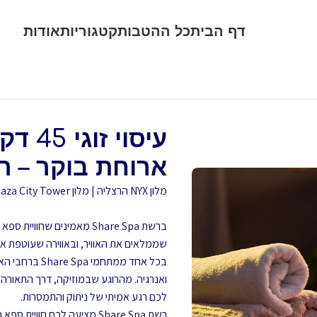
דף הבית
כל ההטבות
קטגוריות
אודות
ארוחת בוקר – רשת  Spa
מלון NYX הרצליה | מלון Leonardo Plaza City Tower תל אביב – רמת גן
ברשת Share Spa מאמינים ש
שממלאים את האוויר, ובאווירה שעוטפת 
בכל אחד ממתח
ואנרגיה. מהרוגע שבמוזיקה, דרך התאורה
לכם רגע אמיתי של ניתוק והתמסרות.
רשת Share Spa מציעה לכם ח