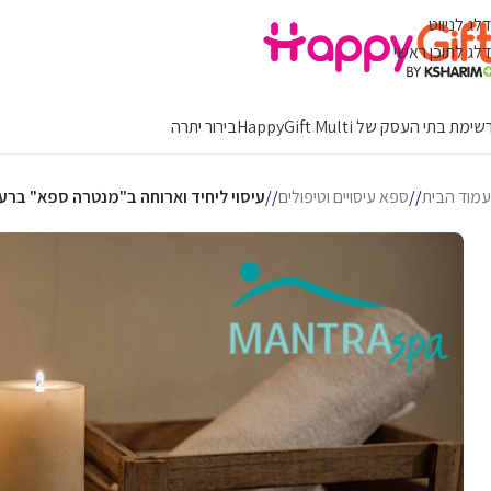
דלג לניווט
דלג לתוכן ראשי
ימת בתי העסק של HappyGift Multi
בירור יתרה
עמוד הבית
/
ספא עיסויים וטיפולים
/
עיסוי ליחיד וארוחה ב"מנטרה ספא" ברע