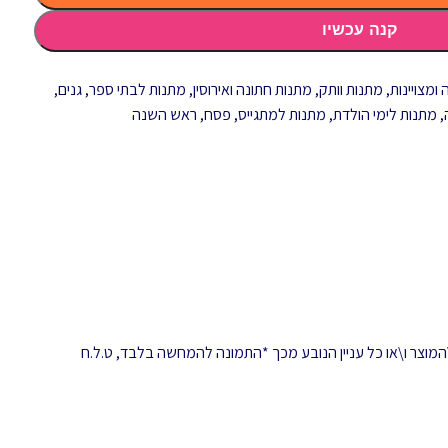
קנה עכשיו
ומצויינות
,
מתנות וותק
,
מתנות חתונה ואירוסין
,
מתנות לבתי ספר, גנים,
,
מתנות לימי הולדת
,
מתנות למתגייס
,
פסח
,
ראש השנה
המוצר ו\או כל עניין הנובע מכך *התמונה להמחשה בלבד, ט.ל.ח