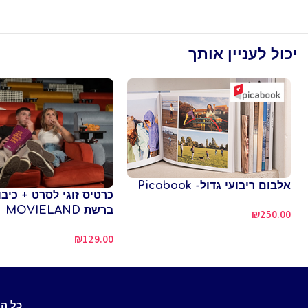
יכול לעניין אותך
אלבום ריבועי גדול- Picabook
כרטיס זוגי לסרט + כיבוד
ברשת MOVIELAND
₪
250.00
₪
129.00
כל ה