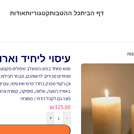
דף הבית
כל ההטבות
קטגוריות
אודות
ננה
עיסוי ליחיד וא
ספא מיוחד במינו המשלב טיפולים מקצועיי
ומחירים סבירים. לרשותכם, מבחר חבילות פי
וכן ג'קוזי מפנק בחדר פרטי ואינטימי, עם יי
באוירה רגועה, שלווה, מוסיקה, קטורת ונרות
פונה גם לקהל הדתי / מסורתי.
₪
325.00
+
-