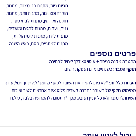
תגיות
גיוס
,
מתנות בני מצווה
,
מתנות
הוקרה ומצויינות
,
מתנות וותק
,
מתנות
חתונה ואירוסין
,
מתנות לבתי ספר,
גנים, וועדים
,
מתנות לחגים ומועדים
,
מתנות לידה
,
מתנות לימי הולדת
,
מתנות למתגייס
,
פסח
,
ראש השנה
פרטים נוספים
ההטבה מקנה כניסה + עיסוי 30 דק‘ ליחיד לבחירה
תוקף הטבה:
כשנתיים מיום הנפקת השובר.
הערות כלליות:
*לא ניתן להמיר את השובר לכסף מזומן *לא יינתן זיכוי/ עודף
ממימוש חלקי של השובר *חברת קשרים פלוס אינה אחראית לטיב ואיכות
השירות\המוצר ו\או כל עניין הנובע מכך *התמונה להמחשה בלבד, ט.ל.ח
יכול לעניין אותך