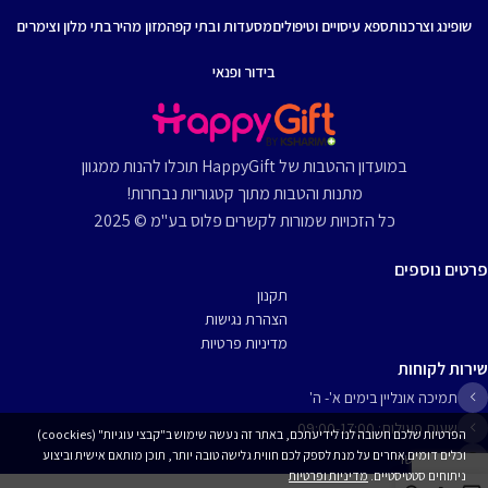
שופינג וצרכנות
ספא עיסויים וטיפולים
מסעדות ובתי קפה
מזון מהיר
בתי מלון וצימרים
בידור ופנאי
במועדון ההטבות של HappyGift תוכלו להנות ממגוון
מתנות והטבות מתוך קטגוריות נבחרות!
כל הזכויות שמורות לקשרים פלוס בע"מ © 2025
פרטים נוספים
תקנון
הצהרת נגישות
מדיניות פרטיות
שירות לקוחות
תמיכה אונליין בימים א'- ה'
שעות פעילות: 09:00-17:00
הפרטיות שלכם חשובה לנו לידיעתכם, באתר זה נעשה שימוש ב"קבצי עוגיות" (coockies)
וכלים דומים אחרים על מנת לספק לכם חווית גלישה טובה יותר, תוכן מותאם אישית וביצוע
יצירת קשר
ניתוחים סטטיסטיים.
מדיניות ופרטיות