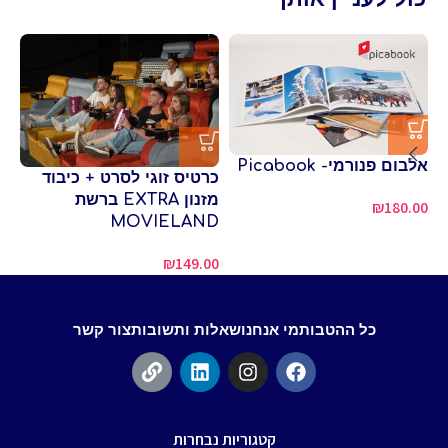
אלבום פנורמי- Picabook
כרטיס זוגי לסרט + כיבוד
כר
מזנון EXTRA ברשת
D
₪
180.00
MOVIELAND
00
₪
149.00
כל ההטבות
מי אנחנו
שאלות ותשובות
צור קשר
קטגוריות נבחרות