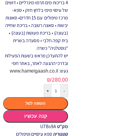
4 בריכות מים תרמו-מינרליים • דושים
של עיסוי מימי בלחץ חזק • ספא-
מרכז טיפולים עם 15 חדרים• סאונות
יבשות • סאונה רטובה • בריכת שחייה
(בעונה) • בריכת פעוטות (בעונה) •
בית קפה חלבי • מסעדה בשרית
"נוסטלגיה" כשרה
יש להתעדכן מראש בשעות הפעילות
ובדרכי ההגעה לאתר, באתר חמי
געש:
www.hameigaash.co.il
₪
280.00
+
-
הוספה לסל
קנה עכשיו
מק"ט
U7Bs9A
קטגוריה
ספא עיסויים וטיפולים