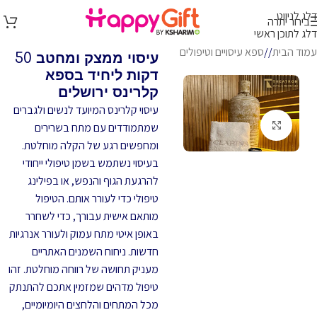
דלג לניווט
בירור יתרה
דלג לתוכן ראשי
עמוד הבית
/
ספא עיסויים וטיפולים
עיסוי ממצק ומחטב 50
דקות ליחיד בספא
קלרינס ירושלים
עיסוי קלרינס המיועד לנשים ולגברים
לחץ להגדלה
שמתמודדים עם מתח בשרירים
ומחפשים רגע של הקלה מוחלטת.
בעיסוי נשתמש בשמן טיפולי ייחודי
להרגעת הגוף והנפש, או בפילינג
טיפולי כדי לעורר אותם. הטיפול
מותאם אישית עבורך, כדי לשחרר
באופן איטי מתח עמוק ולעורר אנרגיות
חדשות. ניחוח השמנים האתריים
מעניק תחושה של רווחה מוחלטת. זהו
טיפול מדהים שמזמין אתכם להתנתק
מכל המתחים והלחצים היומיומיים,