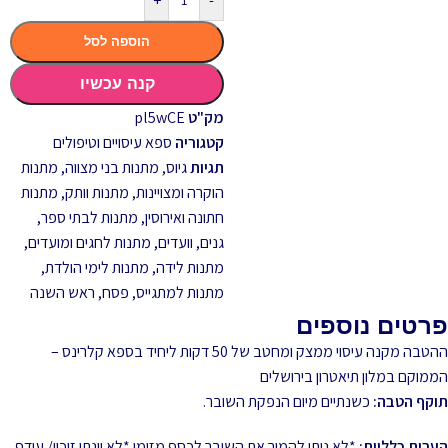
+
-
הוספה לסל
קנה עכשיו
מק"ט
pl5wCE
קטגוריה
ספא עיסויים וטיפולים
תגיות
גיוס
,
מתנות בני מצווה
,
מתנות
הוקרה ומצויינות
,
מתנות וותק
,
מתנות
חתונה ואירוסין
,
מתנות לבתי ספר,
גנים, וועדים
,
מתנות לחגים ומועדים
,
מתנות לידה
,
מתנות לימי הולדת
,
מתנות למתגייס
,
פסח
,
ראש השנה
פרטים נוספים
ההטבה מקנה עיסוי ממצק ומחטב של 50 דקות ליחיד בספא קלרינס –
הממוקם במלון תיאטרון בירושלים
תוקף הטבה:
כשנתיים מיום הנפקת השובר.
הערות כלליות:
*לא ניתן להמיר את השובר לכסף מזומן *לא יינתן זיכוי/ עודף