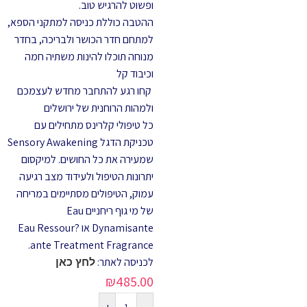
ופשוט להרגיש טוב.
ההטבה כוללת כניסה למתקני הספא,
למתחם חדר הכושר ולבריכה, בחדר
מנוחה תוכלו להינות משתיה חמה
וכיבוד קל
קחו רגע להתחבר מחדש לעצמכם
ולמהות הרוחנית של ירושלים
כל טיפולי קלרינס מתחילים עם
טכניקת הדגל Sensory Awakening
שמעירה את כל החושים. למיקסום
יתרונות הטיפול ולעידוד מצב רגיעה
עמוק, הטיפולים מסתיימים במריחה
של מי גוף ריחניים Eau
Dynamisante או Eau Ressour?
ante Treatment Fragrance.
לכניסה לאתר:
לחץ כאן
₪
485.00