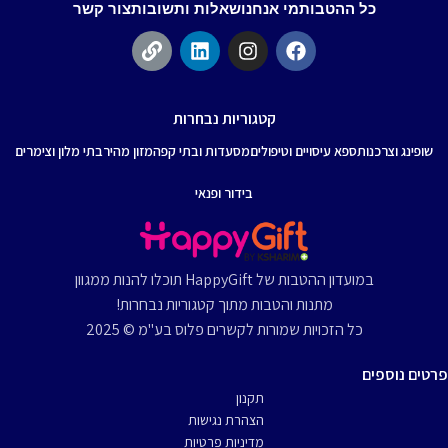
כל ההטבות
מי אנחנו
שאלות ותשובות
צור קשר
קטגוריות נבחרות
שופינג וצרכנות
ספא עיסויים וטיפולים
מסעדות ובתי קפה
מזון מהיר
בתי מלון וצימרים
בידור ופנאי
במועדון ההטבות של HappyGift תוכלו להנות ממגוון
מתנות והטבות מתוך קטגוריות נבחרות!
כל הזכויות שמורות לקשרים פלוס בע"מ © 2025
פרטים נוספים
תקנון
הצהרת נגישות
מדיניות פרטיות