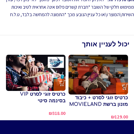
ממימוש חלקי של השובר *חברת קשרים פלוס אינה אחראית לטיב ואיכות
השירות\המוצר ו\או כל עניין הנובע מכך *התמונה להמחשה בלבד, ט.ל.ח
יכול לעניין אותך
כרטיס זוגי לסרט VIP
כרטיס זוגי לסרט + כיבוד
בסינמה סיטי
בס
מזנון ברשת MOVIELAND
00
₪
318.00
₪
129.00