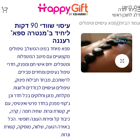
דלג לניווט
בירור יתרה
דלג לתוכן ראשי
עמוד הבית
/
ספא עיסויים וטיפולים
עיסוי שוודי 90 דקות
ליחיד ב"מנטרה ספא"
רעננה
ספא מיוחד במינו המשלב טיפולים
מקצועיים עם מיטב המטפלות
לחץ להגדלה
ומטפלים. יחס אישי חם ומפנק, חדרי
טיפול נעימים ומחירים סבירים.
לרשותכם, מבחר חבילות פינוק,
טיפולים ועיסויים לבודדים ולזוגות.
מקלחת, מזגן וחלוקים בכל חדר וכן
ג'קוזי מפנק בחדר פרטי ואינטימי, עם
יין, קטורת ונרות. שתיה חמה / קרה,
כיבוד קל ופירות העונה חופשי . הכל
באוירה רגועה, שלווה, מוסיקה, קטורת
ונרות.