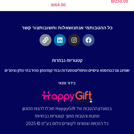
₪
250.00
₪
84.00
00
כל ההטבות
מי אנחנו
שאלות ותשובות
צור קשר
קטגוריות נבחרות
שופינג וצרכנות
ספא עיסויים וטיפולים
מסעדות ובתי קפה
מזון מהיר
בתי מלון וצימרים
בידור ופנאי
במועדון ההטבות של HappyGift תוכלו להנות ממגוון
מתנות והטבות מתוך קטגוריות נבחרות!
כל הזכויות שמורות לקשרים פלוס בע"מ © 2025