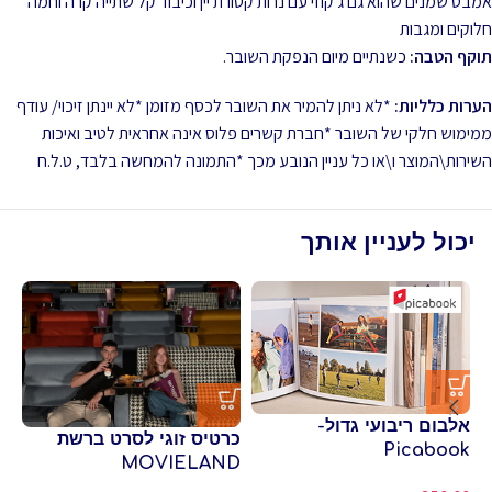
אמבט שמנים שהוא גם ג'קוזי עם נרות קטורת יין וכיבוד קל שתייה קרה וחמה
חלוקים ומגבות
תוקף הטבה:
כשנתיים מיום הנפקת השובר.
הערות כלליות:
*לא ניתן להמיר את השובר לכסף מזומן *לא יינתן זיכוי/ עודף
ממימוש חלקי של השובר *חברת קשרים פלוס אינה אחראית לטיב ואיכות
השירות\המוצר ו\או כל עניין הנובע מכך *התמונה להמחשה בלבד, ט.ל.ח
יכול לעניין אותך
אלבום ריבועי גדול-
כר
כרטיס זוגי לסרט ברשת
Picabook
פו
MOVIELAND
סי