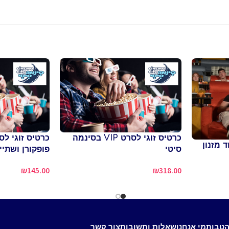
כרטיס זוגי לסרט VIP בסינמה
כרטיס זוגי לס
 מזנון
סיטי
פופקורן ושתיי
₪
145.00
₪
318.00
הטבות
מי אנחנו
שאלות ותשובות
צור קשר