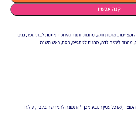
קנה עכשיו
ומצויינות
,
מתנות וותק
,
מתנות חתונה ואירוסין
,
מתנות לבתי ספר, גנים,
,
מתנות לימי הולדת
,
מתנות למתגייס
,
פסח
,
ראש השנה
המוצר ו\או כל עניין הנובע מכך *התמונה להמחשה בלבד, ט.ל.ח