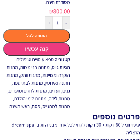
מסודרת חינם.
₪
800.00
+
-
הוספה לסל
קנה עכשיו
קטגוריה
ספא עיסויים וטיפולים
תגיות
גיוס
,
מתנות בני מצווה
,
מתנות
הוקרה ומצויינות
,
מתנות וותק
,
מתנות
חתונה ואירוסין
,
מתנות לבתי ספר,
גנים, וועדים
,
מתנות לחגים ומועדים
,
מתנות לידה
,
מתנות לימי הולדת
,
מתנות למתגייס
,
פסח
,
ראש השנה
פרטים נוספים
עיסוי זוגי ל 60 דקות + 30 דקות ג'קוזי לכל אחד מבני הזוג ב- dream spa
הרצליה