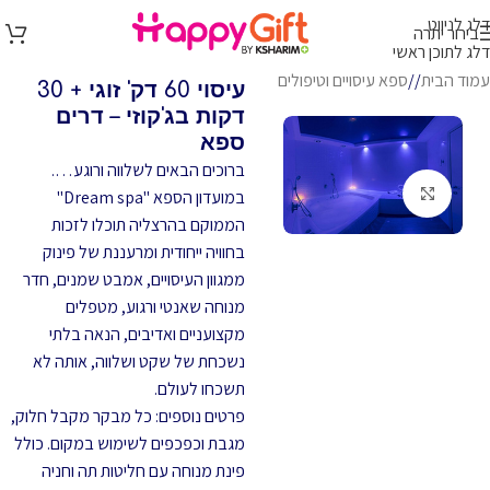
דלג לניווט
בירור יתרה
דלג לתוכן ראשי
עמוד הבית
/
ספא עיסויים וטיפולים
עיסוי 60 דק' זוגי + 30
דקות בג'קוזי – דרים
ספא
ברוכים הבאים לשלווה ורוגע….
לחץ להגדלה
במועדון הספא "Dream spa"
הממוקם בהרצליה תוכלו לזכות
בחוויה ייחודית ומרעננת של פינוק
ממגוון העיסויים, אמבט שמנים, חדר
מנוחה שאנטי ורגוע, מטפלים
מקצועניים ואדיבים, הנאה בלתי
נשכחת של שקט ושלווה, אותה לא
תשכחו לעולם.
פרטים נוספים: כל מבקר מקבל חלוק,
מגבת וכפכפים לשימוש במקום. כולל
פינת מנוחה עם חליטות תה וחניה