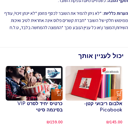
תוקף הטבה:
כשנתיים מיום הנפקת השובר.
הערות כלליות:
*לא ניתן להמיר את השובר לכסף מזומן *לא יינתן זיכוי/ עודף
ממימוש חלקי של השובר *חברת קשרים פלוס אינה אחראית לטיב ואיכות
השירות\המוצר ו\או כל עניין הנובע מכך *התמונה להמחשה בלבד, ט.ל.ח
יכול לעניין אותך
אלבום ריבועי קטן-
כרטיס יחיד לסרט VIP
כר
Picabook
בסינמה סיטי
בס
90
₪
159.00
₪
145.00