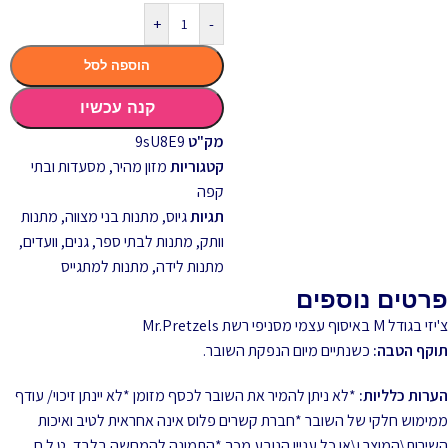
+
-
הוספה לסל
קנה עכשיו
מק"ט
9sU8E9
קטגוריות
מזון מהיר
,
מסעדות ובתי
קפה
תגיות
גיוס
,
מתנות בני מצווה
,
מתנות
וותק
,
מתנות לבתי ספר, גנים, וועדים
,
מתנות לידה
,
מתנות למתגייס
פרטים נוספים
צ'יזי בגודל M באיסוף עצמי מסניפי רשת Mr.Pretzels
תוקף הטבה:
כשנתיים מיום הנפקת השובר.
הערות כלליות:
*לא ניתן להמיר את השובר לכסף מזומן *לא יינתן זיכוי/ עודף
ממימוש חלקי של השובר *חברת קשרים פלוס אינה אחראית לטיב ואיכות
השירות\המוצר ו\או כל עניין הנובע מכך *התמונה להמחשה בלבד, ט.ל.ח