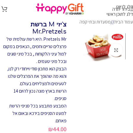
דלג לניווט
בירור יתרה
דלג לתוכן ראשי
עמוד הבית
/
מסעדות ובתי קפה
צ'יזי M ברשת
Mr.Pretzels
Pretzels Mr. היא רשת עולמית של
פרצלים טריים וחמים , הנאפים במקום
לחץ להגדלה
למול עיני הלקוחות , בכל מיני סוגים
ובכל מיני טעמים .
הבצק הוא מתכון סודי וייחודי רק לנו,
והוא מה שהופך את הפרצלים שלנו
לטעימים ולמצליחים בעולם.
הרשת בארץ מונה נכון להיום 14
סניפים.
המבצע מתבצע בכל סניפי הרשת
למעט הסניפים בירכא ובאום אל
פאחם.
₪
44.00