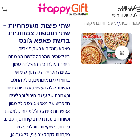
דלג לניווט
בירור יתרה
דלג לתוכן ראשי
עמוד הבית
/
מסעדות ובתי קפה
שתי פיצות משפחתיות +
שתי תוספות צמחוניות
ברשת פאפא ג'ונס
פאפא ג'ונס היא רשת פיצריות
לחץ להגדלה
בינלאומית שהפכה לרשת הצומחת
ביותר בעולם! סוד ההצלחה טמון
בפיצה הטרייה שלה תוך שימוש
בחומרי גלם איכותיים, כולל הרוטב
המיוחד שלה העשוי מעגבניות טריות
ותערובת של עשבי תיבול ותבלינים.
התפריט של פאפא ג'ונס כולל מגוון
אפשרויות פיצה, כולל פיצות קלאסיות
ומיוחדות, מנות נלוות, קינוחים, רטבים,
גלידות ומשקאות. תוכלו למצוא
פתרונות לקהל טבעוני, ללא גלוטן,