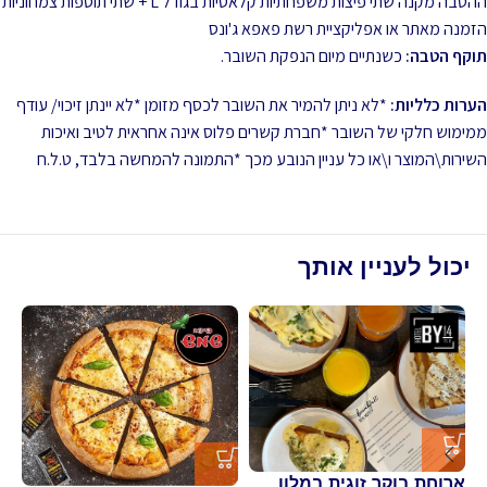
ההטבה מקנה שתי פיצות משפחתיות קלאסיות בגודל L + שתי תוספות צמחוניות
הזמנה מאתר או אפליקציית רשת פאפא ג'ונס
תוקף הטבה:
כשנתיים מיום הנפקת השובר.
הערות כלליות:
*לא ניתן להמיר את השובר לכסף מזומן *לא יינתן זיכוי/ עודף
ממימוש חלקי של השובר *חברת קשרים פלוס אינה אחראית לטיב ואיכות
השירות\המוצר ו\או כל עניין הנובע מכך *התמונה להמחשה בלבד, ט.ל.ח
יכול לעניין אותך
פי
נל
ארוחת בוקר זוגית במלון