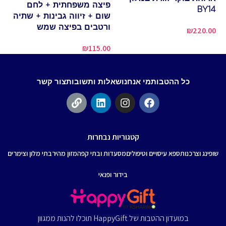
פיצה משפחתית + לחם
BY14
80
שום + זיווה גבינות + שתיה
ורטבים בפיצה שמש
₪
220.00
₪
115.00
כל ההטבות
מי אנחנו
שאלות ותשובות
צור קשר
קטגוריות נבחרות
שופינג וצרכנות
ספא עיסויים וטיפולים
מסעדות ובתי קפה
מזון מהיר
בתי מלון וצימרים
בידור ופנאי
במועדון ההטבות של HappyGift תוכלו להנות ממגוון