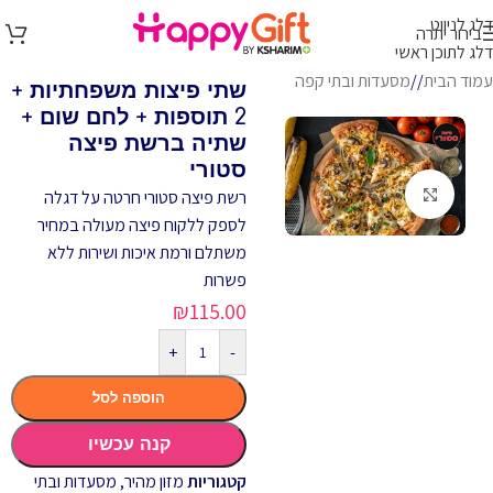
דלג לניווט
בירור יתרה
דלג לתוכן ראשי
עמוד הבית
/
מסעדות ובתי קפה
שתי פיצות משפחתיות +
2 תוספות + לחם שום +
שתיה ברשת פיצה
סטורי
לחץ להגדלה
רשת פיצה סטורי חרטה על דגלה
לספק ללקוח פיצה מעולה במחיר
משתלם ורמת איכות ושירות ללא
פשרות
₪
115.00
+
-
הוספה לסל
קנה עכשיו
קטגוריות
מזון מהיר
,
מסעדות ובתי