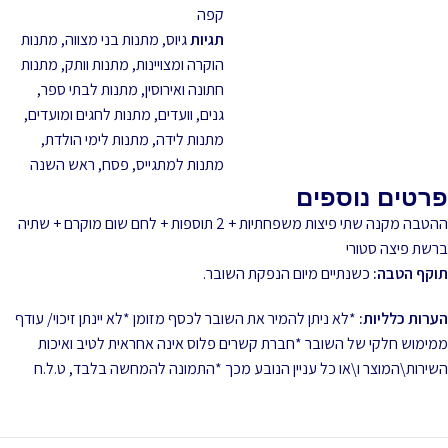
קפה
תגיות
גיוס
,
מתנות בני מצווה
,
מתנות
הוקרה ומצויינות
,
מתנות וותק
,
מתנות
חתונה ואירוסין
,
מתנות לבתי ספר,
גנים, וועדים
,
מתנות לחגים ומועדים
,
מתנות לידה
,
מתנות לימי הולדת
,
מתנות למתגייס
,
פסח
,
ראש השנה
פרטים נוספים
ההטבה מקנה שתי פיצות משפחתיות + 2 תוספות + לחם שום מוקרם + שתיה
ברשת פיצה סטורי
תוקף הטבה:
כשנתיים מיום הנפקת השובר.
הערות כלליות:
*לא ניתן להמיר את השובר לכסף מזומן *לא יינתן זיכוי/ עודף
ממימוש חלקי של השובר *חברת קשרים פלוס אינה אחראית לטיב ואיכות
השירות\המוצר ו\או כל עניין הנובע מכך *התמונה להמחשה בלבד, ט.ל.ח