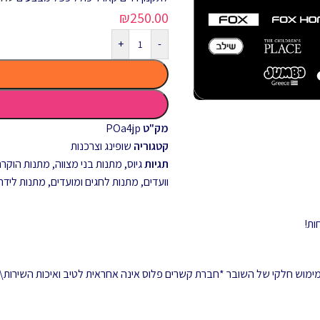
₪
250.00
+
-
מק"ט
POa4jp
קטגוריה
שופינג וצרכנות
תגיות
גיוס
,
מתנות בני מצווה
,
מתנות הוקרה 
וועדים
,
מתנות לחגים ומועדים
,
מתנות לידה
 ממימוש חלקי של השובר *חברת קשרים פלוס אינה אחראית לטיב ואיכות השירות\